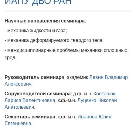
ИАПУ ДВО РАН
Научные направления семинара
:
- механика жидкости и газа;
- м
еханика деформируемого твердого тела;
-
междисциплинарные проблемы механики сплошных
сред.
Руководитель семинар
а: академик
Левин Владимир
Алексеевич
.
Соруководители семинара
: д.ф.-м.н.
Ковтанюк
Лариса Валентиновна
,
к.ф.-м.н.
Луценко Николай
Анатольевич
.
Секретарь семинара
: к.ф.-м.н.
Иванова Юлия
Евгеньевна.