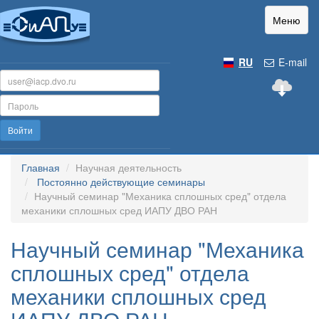
Меню
RU
E-mail
Войти
Главная
Научная деятельность
Постоянно действующие семинары
Научный семинар "Механика сплошных сред" отдела
механики сплошных сред ИАПУ ДВО РАН
Научный семинар "Механика
сплошных сред" отдела
механики сплошных сред