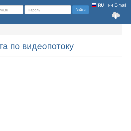
RU
E-mail
Войти
та по видеопотоку