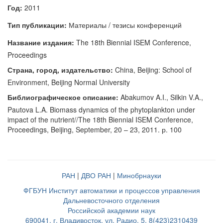
Год:
2011
Тип публикации:
Материалы / тезисы конференций
Название издания:
The 18th Biennial ISEM Conference,
Proceedings
Страна, город, издательство:
China, Beijing: School of
Environment, Beijing Normal University
Библиографическое описание:
Abakumov A.I., Silkin V.A.,
Pautova L.A. Biomass dynamics of the phytoplankton under
impact of the nutrient//The 18th Biennial ISEM Conference,
Proceedings, Beijing, September, 20 – 23, 2011. р. 100
РАН
|
ДВО РАН
|
Минобрнауки
ФГБУН Институт автоматики и процессов управления
Дальневосточного отделения
Российской академии наук
690041, г. Владивосток, ул. Радио, 5, 8(423)2310439