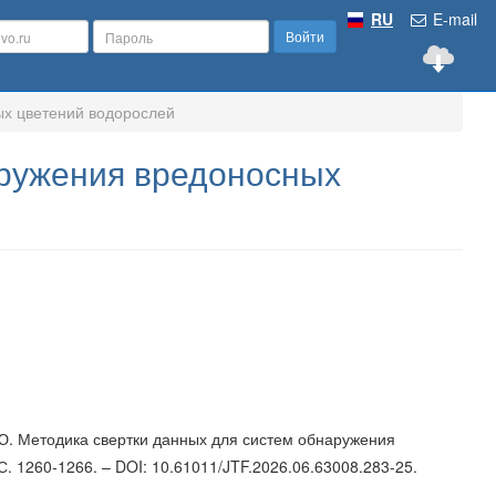
RU
E-mail
Войти
ых цветений водорослей
аружения вредоносных
. Ю. Методика свертки данных для систем обнаружения
С. 1260-1266. – DOI: 10.61011/JTF.2026.06.63008.283-25.