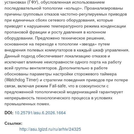
установках (ГФУ), обусловленная использованием
последовательной топологии «кольцо». Проанализированы
причины групповых отказов частотно-регулируемых приводов
при единичных сбоях сетевого оборудования, которые
приводят к нарушению температурного режима конденсации
пропановой фракции и росту давления в колонном
оборудовании. Предложено техническое решение,
основанное на переходе к топологии «звезда» путем
внедрения полевых коммутаторов в каждый шкаф управления.
Данный подход обеспечивает локализацию отказов и
исключает влияние неисправности одного порта на работу
всей группы вентиляторов. Дополнительно в работе
обоснованы параметры настройки сторожевого таймера
(Watchdog Timer) и стратегии поведения приводов при потере
связи, включая режим Fail-safe, что в совокупности с
предложенной топологической модернизацией гарантирует
непрерывность технологического процесса в условиях
промышленных помех.
DOI:
10.25791/asu.6.2026.1664
Ссылки:
http://asu.tgizd.ru/ru/arhiv/24325