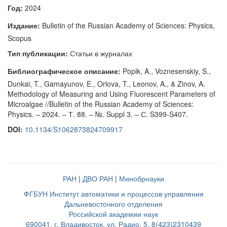
Год:
2024
Издание:
Bulletin of the Russian Academy of Sciences: Physics,
Scopus
Тип публикации:
Статьи в журналах
Библиографическое описание:
Popik, A., Voznesenskiy, S.,
Dunkai, T., Gamayunov, E., Orlova, T., Leonov, A., & Zinov, A.
Methodology of Measuring and Using Fluorescent Parameters of
Microalgae //Bulletin of the Russian Academy of Sciences:
Physics. – 2024. – Т. 88. – №. Suppl 3. – С. S399-S407.
DOI:
10.1134/S1062873824709917
РАН
|
ДВО РАН
|
Минобрнауки
ФГБУН Институт автоматики и процессов управления
Дальневосточного отделения
Российской академии наук
690041, г. Владивосток, ул. Радио, 5, 8(423)2310439