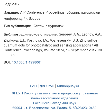
Год:
2017
Издание:
AIP Conference Proccedings (сборник материалов
конференций), Scopus
Тип публикации:
Статьи в журналах
Библиографическое описание:
Sergeev, A.A., Leonov, A.A.,
Zhuikova, E.I., Postnova, I.V., Voznesenskiy, S.S. Zinc sulfide
quantum dots for photocatalytic and sensing applications / AIP
Conference Proceedings, Volume 1874, 14 September 2017, №
030032.
DOI:
10.1063/1.4998061
РАН
|
ДВО РАН
|
Минобрнауки
ФГБУН Институт автоматики и процессов управления
Дальневосточного отделения
Российской академии наук
690041, г. Владивосток, ул. Радио, 5, 8(423)2310439