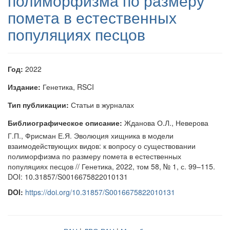
полиморфизма по размеру
помета в естественных
популяциях песцов
Год:
2022
Издание:
Генетика, RSCI
Тип публикации:
Статьи в журналах
Библиографическое описание:
Жданова О.Л., Неверова
Г.П., Фрисман Е.Я. Эволюция хищника в модели
взаимодействующих видов: к вопросу о существовании
полиморфизма по размеру помета в естественных
популяциях песцов // Генетика, 2022, том 58, № 1, с. 99–115.
DOI: 10.31857/S0016675822010131
DOI:
https://doi.org/10.31857/S0016675822010131