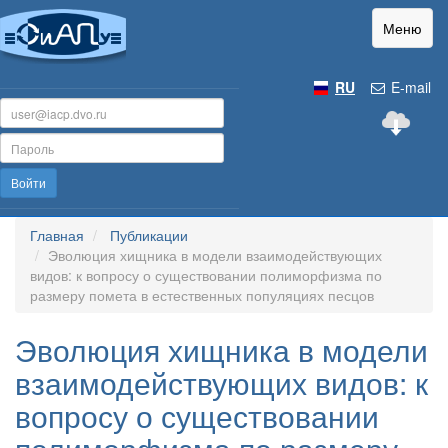
Меню
RU
E-mail
Войти
Главная
Публикации
Эволюция хищника в модели взаимодействующих
видов: к вопросу о существовании полиморфизма по
размеру помета в естественных популяциях песцов
Эволюция хищника в модели
взаимодействующих видов: к
вопросу о существовании