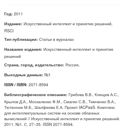
Год:
2011
Издание:
Искусственный интеллект и принятие решений,
RSCI
Тип публикации:
Статьи в журналах
Название издания:
Искусственный интеллект и принятие
решений
Страна, город, издательство:
Россия,
Выходные данные:
№1
ISSN / ISBN:
2071-8594
Библиографическое описание:
Грибова В.В., Клещев А.С.,
Крылов Д.А., Москаленко Ф.М., Смагин С.В., Тимченко В.А.,
Тютюнник М.Б., Шалфеева Е.А. Проект IACPaaS. Комплекс
для интеллектуальных систем на основе облачных
вычислений // Искусственный интеллект и принятие решений.
2011. №1. С. 27−35. ISSN 2071-8594.