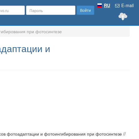
RU
E-mail
Войти
гибирования при фотосинтезе
даптации и
сов фотоадаптации и фотоингибирования при фотосинтезе //