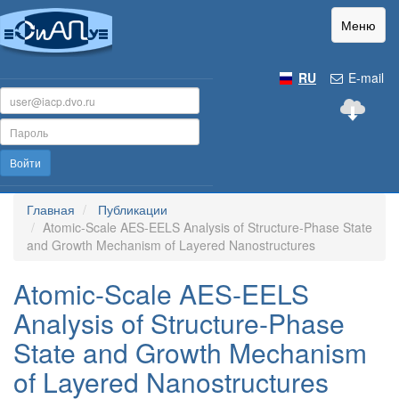
Меню
RU
E-mail
Войти
Главная
Публикации
Atomic-Scale AES-EELS Analysis of Structure-Phase State
and Growth Mechanism of Layered Nanostructures
Atomic-Scale AES-EELS
Analysis of Structure-Phase
State and Growth Mechanism
of Layered Nanostructures