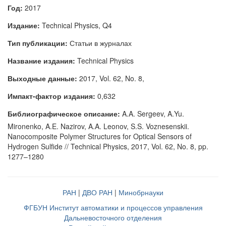
Год:
2017
Издание:
Technical Physics, Q4
Тип публикации:
Статьи в журналах
Название издания:
Technical Physics
Выходные данные:
2017, Vol. 62, No. 8,
Импакт-фактор издания:
0,632
Библиографическое описание:
A.A. Sergeev, A.Yu.
Mironenko, A.E. Nazirov, A.A. Leonov, S.S. Voznesenskii.
Nanocomposite Polymer Structures for Optical Sensors of
Hydrogen Sulfide // Technical Physics, 2017, Vol. 62, No. 8, pp.
1277–1280
РАН
|
ДВО РАН
|
Минобрнауки
ФГБУН Институт автоматики и процессов управления
Дальневосточного отделения