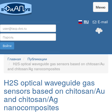
Меню
RU
E-mail
Войти
Главная
Публикации
H2S optical waveguide gas sensors based on chitosan/Au
and chitosan/Ag nanocomposites
H2S optical waveguide gas
sensors based on chitosan/Au
and chitosan/Ag
nanocomposites