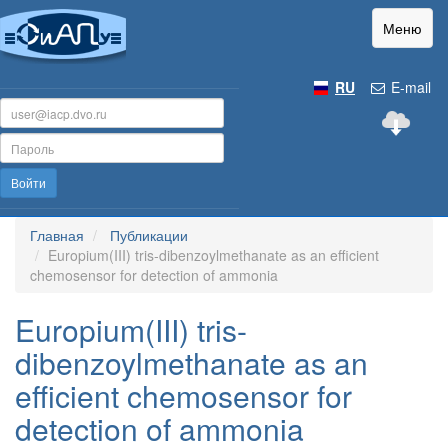
Меню
RU
E-mail
Войти
Главная
Публикации
Europium(III) tris-dibenzoylmethanate as an efficient
chemosensor for detection of ammonia
Europium(III) tris-
dibenzoylmethanate as an
efficient chemosensor for
detection of ammonia