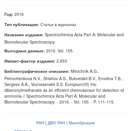
Год:
2016
Тип публикации:
Статьи в журналах
Название издания:
Spectrochimica Acta Part A: Molecular and
Biomolecular Spectroscopy.
Выходные данные:
2016. Vol. 155.
Импакт-фактор издания:
2,653
Библиографическое описание:
Mirochnik A.G.,
Petrochenkova N.V., Shishov A.S., Bukvetskii B.V., Emelina T.B.,
Sergeev A.A., Voznesenskii S.S. Europium(III) tris-
dibenzoylmethanate as an efficient chemosensor for detection of
ammonia // Spectrochimica Acta Part A: Molecular and
Biomolecular Spectroscopy. - 2016. - Vol. 155. - P. 111-115.
РАН
|
ДВО РАН
|
Минобрнауки