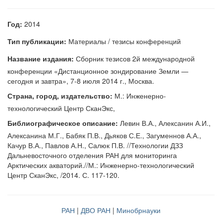
Год:
2014
Тип публикации:
Материалы / тезисы конференций
Название издания:
Сборник тезисов 2й международной
конференции «Дистанционное зондирование Земли —
сегодня и завтра», 7-8 июля 2014 г., Москва.
Страна, город, издательство:
М.: Инженерно-
технологический Центр СканЭкс,
Библиографическое описание:
Левин В.А., Алексанин А.И.,
Алексанина М.Г., Бабяк П.В., Дьяков С.Е., Загуменнов А.А.,
Качур В.А., Павлов А.Н., Салюк П.В. //Технологии ДЗЗ
Дальневосточного отделения РАН для мониторинга
Арктических акваторий.//М.: Инженерно-технологический
Центр СканЭкс, /2014. С. 117-120.
РАН
|
ДВО РАН
|
Минобрнауки