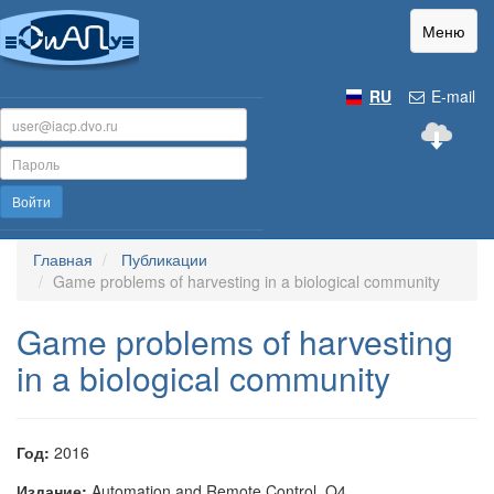
Меню
RU
E-mail
Войти
Главная
Публикации
Game problems of harvesting in a biological community
Game problems of harvesting
in a biological community
Год:
2016
Издание:
Automation and Remote Control, Q4