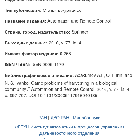
Тип публикации:
Статьи в журналах
Название издания:
Automation and Remote Control
Страна, город, издательство:
Springer
Выходные данные:
2016, v. 77, Is. 4
Импакт-фактор издания:
0.266
ISSN / ISBN:
ISSN 0005-1179
Библиографическое описание:
Abakumov A.I., O. I. Il'in, and
N. S. Ivanko. Game problems of harvesting in a biological
community // Automation and Remote Control, 2016, v. 77, Is. 4,
p. 697-707. DOI 10.1134/S0005117916040135
РАН
|
ДВО РАН
|
Минобрнауки
ФГБУН Институт автоматики и процессов управления
Дальневосточного отделения