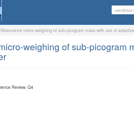
Resonance micro-weighing of sub-picogram mass with use of adaptive
icro-weighing of sub-picogram m
er
ence Review, Q4