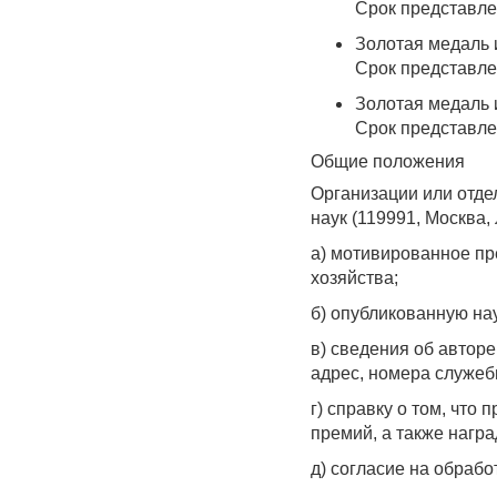
Срок представлен
Золотая медаль 
Срок представлен
Золотая медаль 
Срок представлен
Общие положения
Организации или отде
наук (119991, Москва,
а) мотивированное пр
хозяйства;
б) опубликованную нау
в) сведения об автор
адрес, номера служеб
г) справку о том, чт
премий, а также награ
д) согласие на обраб