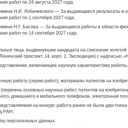
ия работ по 24 августа 2027 года.
имени Н.И. Лобачевского — За выдающиеся результаты в о
ия работ по 1 сентября 2027 года.
имени Н.Г. Басова — За выдающиеся работы в области физ
ия работ по 14 сентября 2027 года.
льные лица, выдвинувшие кандидата на соискание золотой
 Ленинский проспект, 14, корп. 2, Экспедиция) с надписью:
едставление, включающее научную характеристику работы, 
чную работу (серию работ), материалы патентов на изобрет
е (перечень основных научных работ, патентов на изобрете
ного, домашнего и мобильного телефонов, электронная почт
о представляемая на конкурс работа ранее не была удостое
д РАН;
отку персональных данных.