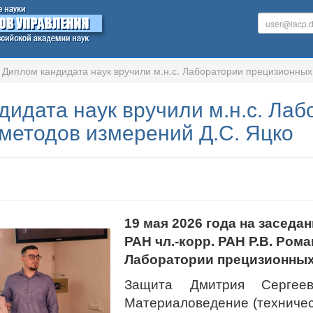
Диплом кандидата наук вручили м.н.с. Лаборатории прецизионных
дидата наук вручили м.н.с. Ла
 методов измерений Д.С. Яцко
19 мая 2026 года на засед
РАН чл.-корр. РАН Р.В. Ром
Лаборатории прецизионных 
Защита Дмитрия Сергее
Материаловедение (техническ