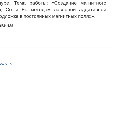
муре. Тема работы: «Создание магнитного
m, Co и Fe методом лазерной аддитивной
одложке в постоянных магнитных полях».
евича!
тделения