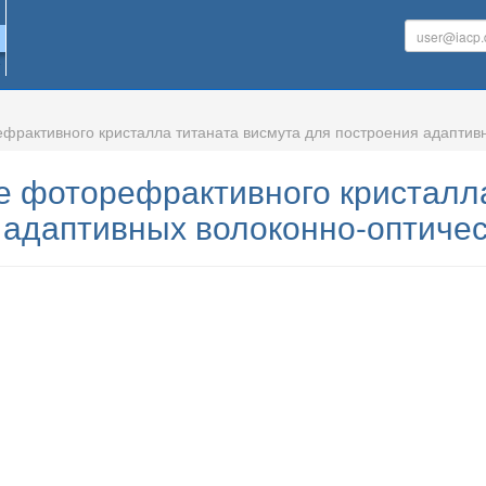
рактивного кристалла титаната висмута для построения адаптив
 фоторефрактивного кристалла
 адаптивных волоконно-оптиче