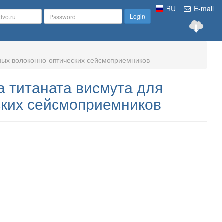
RU
E-mail
Login
ных волоконно-оптических сейсмоприемников
 титаната висмута для
ских сейсмоприемников